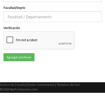
Facultad/Depto
Verificación
Acerca de
|
Ayuda
|
Enviar Comentarios
|
Términos de Uso
©2026 MisProfesores.com