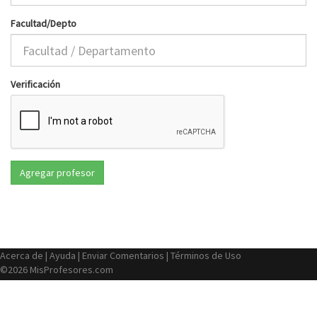
Facultad/Depto
Verificación
Acerca de
|
Ayuda
|
Enviar Comentarios
|
Términos de Uso
©2026 MisProfesores.com