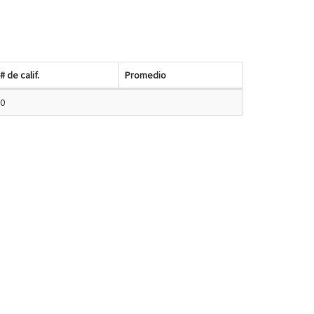
# de calif.
Promedio
0