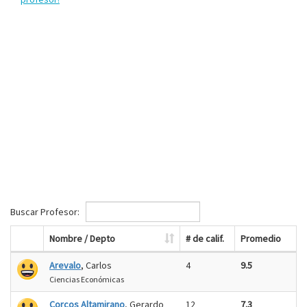
Buscar Profesor:
Nombre / Depto
# de calif.
Promedio
Arevalo
, Carlos
4
9.5
Ciencias Económicas
Corcos Altamirano
, Gerardo
12
7.3