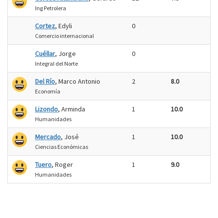
Ing Petrolera
Cortez
, Edyli
0
Comercio internacional
Cuéllar
, Jorge
0
Integral del Norte
Del Río
, Marco Antonio
2
8.0
Economía
Lizondo
, Arminda
1
10.0
Humanidades
Mercado
, José
1
10.0
Ciencias Económicas
Tuero
, Roger
1
9.0
Humanidades