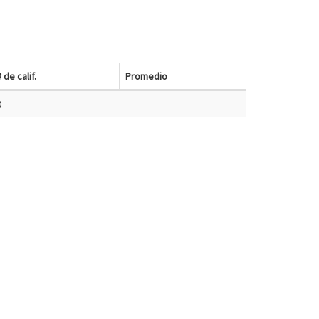
# de calif.
Promedio
0