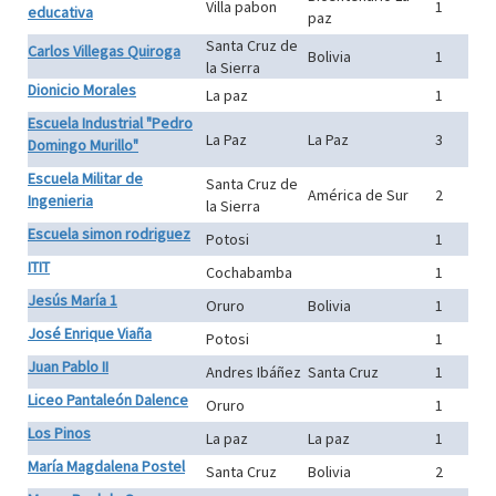
Villa pabon
1
educativa
paz
Santa Cruz de
Carlos Villegas Quiroga
Bolivia
1
la Sierra
Dionicio Morales
La paz
1
Escuela Industrial "Pedro
La Paz
La Paz
3
Domingo Murillo"
Escuela Militar de
Santa Cruz de
América de Sur
2
Ingenieria
la Sierra
Escuela simon rodriguez
Potosi
1
ITIT
Cochabamba
1
Jesús María 1
Oruro
Bolivia
1
José Enrique Viaña
Potosi
1
Juan Pablo II
Andres Ibáñez
Santa Cruz
1
Liceo Pantaleón Dalence
Oruro
1
Los Pinos
La paz
La paz
1
María Magdalena Postel
Santa Cruz
Bolivia
2