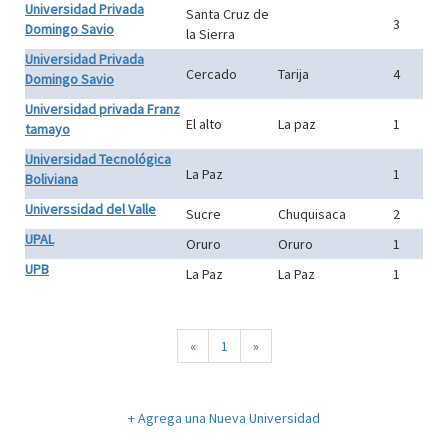
Universidad Privada
Santa Cruz de
3
Domingo Savio
la Sierra
Universidad Privada
Cercado
Tarija
4
Domingo Savio
Universidad privada Franz
El alto
La paz
1
tamayo
Universidad Tecnológica
La Paz
1
Boliviana
Universsidad del Valle
Sucre
Chuquisaca
2
UPAL
Oruro
Oruro
1
UPB
La Paz
La Paz
1
«
1
»
+ Agrega una Nueva Universidad