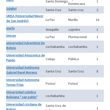
Uasd
Santo Domingo
1
Dominicana
UdaBol
Santa Cruz
Santa cruz
2
UMSA (Universidad Mayor
La Paz
Murillo
16
de San Andrés)
unefa
tinaquillo
cojedes
1
Unicen
La Paz
Plurinacional
1
universidad Adventista De
cochabamba
cochabamba
1
Bolivia
Universidad Amazonica de
Cobija
Pública
1
Pando
Universidad Autónoma
Santa Cruz
Santa Cruz
8
Gabriel René Moreno
Universidad Autonoma
Potosí
Potosí
1
Tomas Frias
Universidad catolica
cochabamba
1
Boliviana " san pablo"
Universidad cristiana de
Santa Cruz de
1
Bolivia