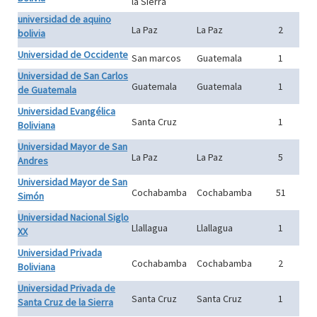
la Sierra
universidad de aquino
La Paz
La Paz
2
bolivia
Universidad de Occidente
San marcos
Guatemala
1
Universidad de San Carlos
Guatemala
Guatemala
1
de Guatemala
Universidad Evangélica
Santa Cruz
1
Boliviana
Universidad Mayor de San
La Paz
La Paz
5
Andres
Universidad Mayor de San
Cochabamba
Cochabamba
51
Simón
Universidad Nacional Siglo
Llallagua
Llallagua
1
XX
Universidad Privada
Cochabamba
Cochabamba
2
Boliviana
Universidad Privada de
Santa Cruz
Santa Cruz
1
Santa Cruz de la Sierra