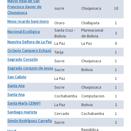
Mayor Real de San
Francisco Xavier de
sucre
Chuquisaca
10
Chuquisaca
Mons ricardo beni moro
Oruro
Challapata
1
Santa Cruz -
Plurinacional
Nacional Ecológica
3
Bolivia
de Bolivia
Nuestra Señora de La Paz
La Paz
La Paz
0
Octavio Campero Echazú
Tarija
1
Sagrado Corazón
Sucre
Chuquisaca
1
Sagrado corazon de jesus
Sucre
Bolivia
1
San Calixto
La Paz
1
Santa Ana
Sucre
Chuquisaca
1
Santa Ana
Cochabamba
Computacion
1
Santa María CENAFI
La Paz
Bolivia
2
Santiago marista
Cercado
Cochabamba
1
Simón Rodríguez Carreño
Sucre
2
República